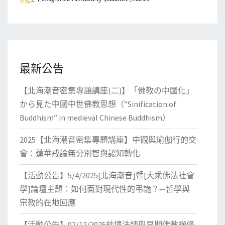
(2)
最新公告
【北海潮音密集專題講座(二)】「佛教の中國化」
から見た中國中世佛教思想（”Sinification of
Buddhism” in medieval Chinese Buddhism）
2025【北海潮音密集專題講座】中觀與瑜伽行的交
會：蓮華戒論無分別智與認知轉化
【活動公告】5/4/2025[北海潮音]暨[大乘佛法社會
學]論壇主題：如何面對現代性的弔詭？—哲學與
宗教的在地回應
【活動公告】02/12/2025玅境法師與早期佛教禪修