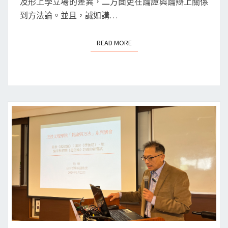
及形上學立場的差異，二方面更在論證與論辯上關係
回
到方法論。並且，誠如講…
憶
理
READ MORE
READ MORE
論：
智
旭
與
艾
儒
略
的
虛
擬
對
論