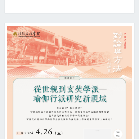
會
場
次
六：
去
自
然
化
的
回
憶
理
論：
智
旭
與