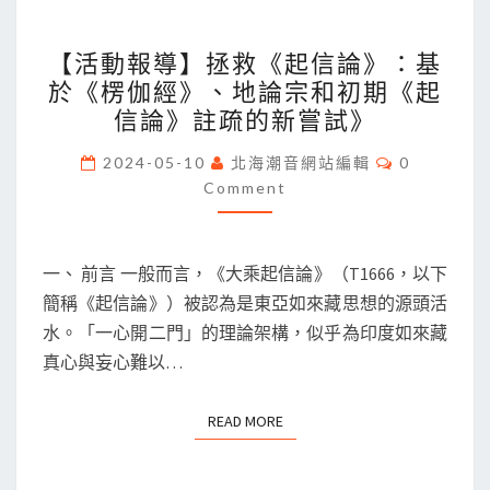
【活
【活動報導】拯救《起信論》：基
動
於《楞伽經》、地論宗和初期《起
報
信論》註疏的新嘗試》
導】
拯
Comments
2024-05-10
北海潮音網站編輯
0
救
Comment
《起
信
一、 前言 一般而言，《大乘起信論》（T1666，以下
論》：
簡稱《起信論》）被認為是東亞如來藏思想的源頭活
基
水。「一心開二門」的理論架構，似乎為印度如來藏
於
真心與妄心難以…
《楞
伽
READ MORE
READ MORE
經》、
地
論