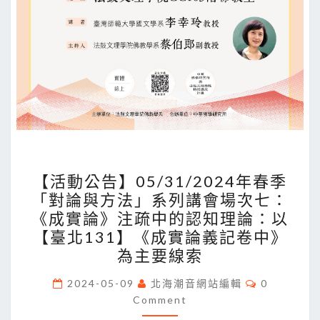
【活
【活動公告】05/31/2024年春季
動
「對論與方法」系列講會場次七：
公
《成實論》注疏中的認知理論：以
告】
【臺北131】《成實論義記卷中》
05/31/2024
為主要線索
年
Comments
春
2024-05-09
北海潮音網站編輯
0
Comment
季