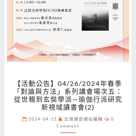
艾
儒
略
的
虛
擬
對
論
【活
【活動公告】04/26/2024年春季
動
「對論與方法」系列講會場次五：
公
從世親到玄奘學派—瑜伽行派研究
告】
新視域讀書會(2)
04/26/2024
Comments
年
2024-04-11
北海潮音網站編輯
0
Comment
春
季