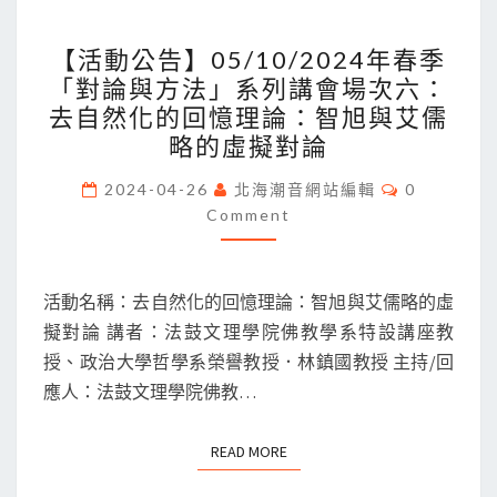
為
【活
【活動公告】05/10/2024年春季
主
動
「對論與方法」系列講會場次六：
要
公
去自然化的回憶理論：智旭與艾儒
線
告】
略的虛擬對論
索
05/10/2024
Comments
年
2024-04-26
北海潮音網站編輯
0
Comment
春
季
「對
活動名稱：去自然化的回憶理論：智旭與艾儒略的虛
論
擬對論 講者：法鼓文理學院佛教學系特設講座教
與
授、政治大學哲學系榮譽教授．林鎮國教授 主持/回
方
應人：法鼓文理學院佛教…
法」
系
READ MORE
READ MORE
列
講