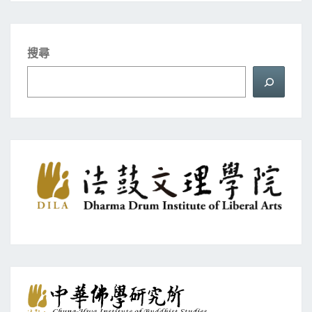
玄
奘
學
搜尋
派
—
瑜
伽
行
派
研
究
新
視
域
讀
書
會