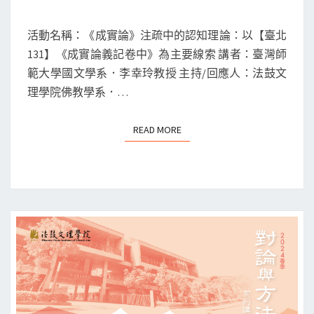
「對
論
活動名稱：《成實論》注疏中的認知理論：以【臺北
與
131】《成實論義記卷中》為主要線索 講者：臺灣師
方
範大學國文學系．李幸玲教授 主持/回應人：法鼓文
法」
理學院佛教學系．…
系
列
READ MORE
READ MORE
講
會
場
次
七：
《成
實
論》
注
疏