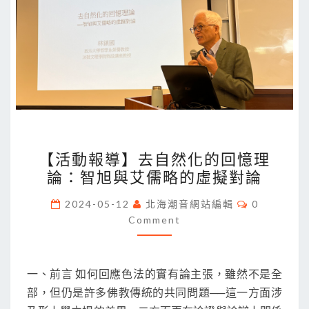
【活
【活動報導】去自然化的回憶理
動
論：智旭與艾儒略的虛擬對論
報
導】
Comments
2024-05-12
北海潮音網站編輯
0
去
Comment
自
然
一、前言 如何回應色法的實有論主張，雖然不是全
化
部，但仍是許多佛教傳統的共同問題──這一方面涉
的