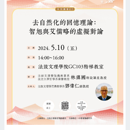
中
的
認
知
理
論：
以
【臺
北
131】
《成
實
論
義
記
卷
中》