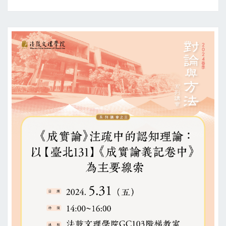
宗
和
初
期
《起
信
論》
註
疏
的
新
嘗
試》