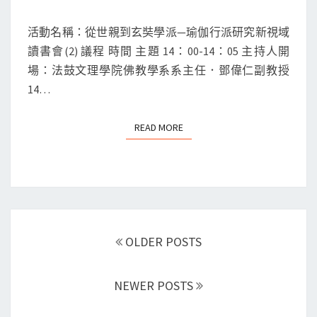
「對
活動名稱：從世親到玄奘學派—瑜伽行派研究新視域
論
讀書會(2) 議程 時間 主題 14：00-14：05 主持人開
與
場：法鼓文理學院佛教學系系主任．鄧偉仁副教授
方
14…
法」
系
READ MORE
READ MORE
列
講
會
場
次
Posts
五：
navigation
OLDER POSTS
從
世
親
NEWER POSTS
到