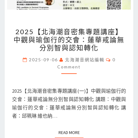
教
思
想
2025【北
（”
2025【北海潮音密集專題講座】
海
SINIFICATION
中觀與瑜伽行的交會：蓮華戒論無
潮
OF
分別智與認知轉化
音
BUDDHISM”
密
Comments
2025-09-06
北海潮音網站編輯
0
IN
集
Comment
MEDIEVAL
專
CHINESE
題
BUDDHISM）
2025【北海潮音密集專題講座(一)】中觀與瑜伽行的
講
交會：蓮華戒論無分別智與認知轉化 講題：中觀與
座】
瑜伽行的交會：蓮華戒論無分別智與認知轉化 講
中
者：邱珮琳 維也納…
觀
與
READ MORE
READ MORE
瑜