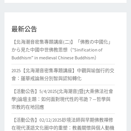
最新公告
【北海潮音密集專題講座(二)】「佛教の中國化」
から見た中國中世佛教思想（”Sinification of
Buddhism” in medieval Chinese Buddhism）
2025【北海潮音密集專題講座】中觀與瑜伽行的交
會：蓮華戒論無分別智與認知轉化
【活動公告】5/4/2025[北海潮音]暨[大乘佛法社會
學]論壇主題：如何面對現代性的弔詭？—哲學與
宗教的在地回應
【活動公告】02/12/2025玅境法師與早期佛教禪修
在現代漢語文化圈中的重塑：教義關懷與個人動機