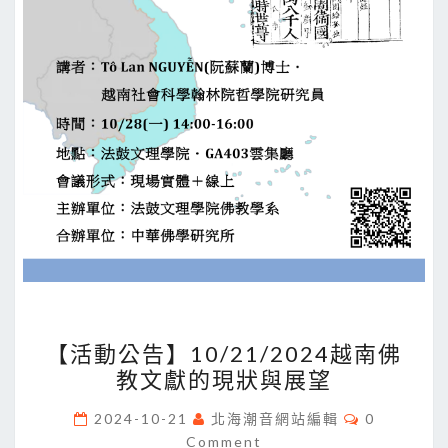
塑：
教
義
關
懷
與
個
人
動
機
【活
【活動公告】10/21/2024越南佛
動
教文獻的現狀與展望
公
告】
Comments
2024-10-21
北海潮音網站編輯
0
10/21/2024
Comment