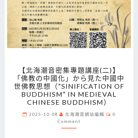
【北
【北海潮音密集專題講座(二)】
海
「佛教の中國化」から見た中國中
潮
世佛教思想（”SINIFICATION OF
音
BUDDHISM” IN MEDIEVAL
密
CHINESE BUDDHISM）
集
Comments
專
2025-10-08
北海潮音網站編輯
0
Comment
題
講