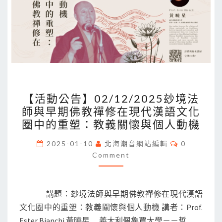
如
何
面
對
現
代
【活
性
【活動公告】02/12/2025玅境法
動
的
師與早期佛教禪修在現代漢語文化
公
弔
圈中的重塑：教義關懷與個人動機
告】
詭？
02/12/2025
Comments
2025-01-10
北海潮音網站編輯
0
—
玅
Comment
哲
境
學
法
與
講題：玅境法師與早期佛教禪修在現代漢語
師
宗
文化圈中的重塑：教義關懷與個人動機 講者：Prof.
與
教
Ester Bianchi 黃曉星 義大利佩魯賈大學－－哲…
早