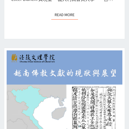
的
期
在
READ MORE
READ MORE
佛
地
教
回
禪
應
修
在
現
代
漢
語
文
化
圈
中
的
重