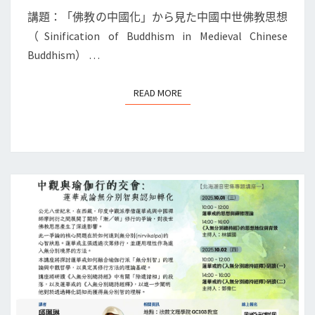
座
講題：「佛教の中國化」から見た中國中世佛教思想
(二)】
（Sinification of Buddhism in Medieval Chinese
「佛
Buddhism） …
教
の
READ MORE
READ MORE
中
國
化」
か
ら
見
た
中
國
中
世
佛