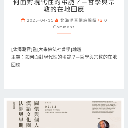
何面對現代性的弔詭？—哲學與宗
告】
化
教的在地回應
5/4/2025[北
Comments
海
2025-04-11
北海潮音網站編輯
0
Comment
潮
音]
暨
[北海潮音]暨[大乘佛法社會學]論壇
[大
主題：如何面對現代性的弔詭？—哲學與宗教的在地
乘
回應
佛
法
社
會
學]
論
壇
主
題：