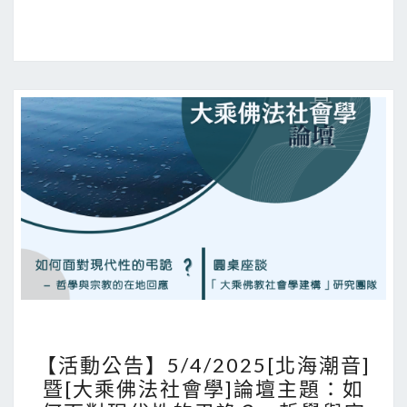
伽
行
的
交
會：
蓮
華
戒
論
無
分
別
智
與
【活
認
【活動公告】5/4/2025[北海潮音]
動
知
暨[大乘佛法社會學]論壇主題：如
公
轉