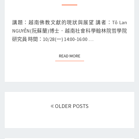
越
南
講題：越南佛教文獻的現狀與展望 講者：Tô Lan
佛
NGUYỄN(阮蘇蘭)博士．越南社會科學翰林院哲學院
教
研究員 時間：10/28(一) 14:00-16:00 …
文
獻
READ MORE
READ MORE
的
現
狀
與
展
Posts
望
navigation
OLDER POSTS